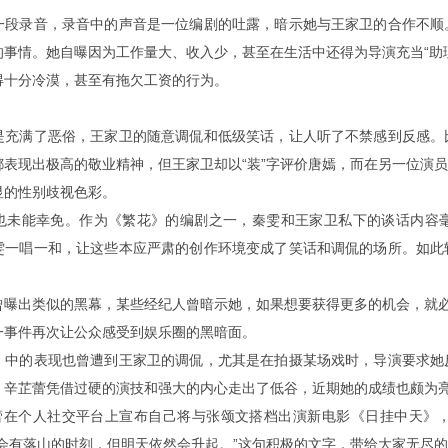
一段录音，录音中的声音是一位编剧的吐露，暗示她与王家卫的合作不顺
的事情。她自曝因为工作量大、收入少，甚至在生活中还得为导演充当“助
得十分冷漠，甚至有拖欠工资的行为。
是充满了恶俗，王家卫的随意调侃和低级笑话，让人听了不禁感到反感。
都表现出极高的敬业精神，但王家卫却以“装”字评价唐嫣，而在另一位演
显的性别歧视色彩。
也未能幸免。作为《繁花》的编剧之一，秦雯和王家卫私下的谈话内容
雯一唱一和，让这些本应严肃的创作环境变成了笑话和调侃的场所。如此
曾曝出类似的黑幕，某些经纪人曾暗示她，如果想要获得更多的机会，就必
一事件再次让公众感受到娱乐圈的黑暗面。
》中的表现也曾遭到王家卫的调侃，尤其是在拍摄某场戏时，导演要求她
，辛芷蕾凭借过硬的演技和强大的内心走出了低谷，近期她的成绩也颇为
芷蕾在个人社交平台上宣布自己将与张颂文搭档出演新电影《日挂中天》
都会有落山的时刻，但明天依然会升起。”这句积极的文字，带给大家无尽