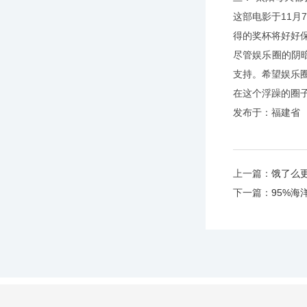
这部电影于11
得的奖杯将好好
尽管娱乐圈的阴
支持。希望娱乐
在这个浮躁的圈
发布于：福建省
上一篇：
饿了么更
下一篇：
95%海