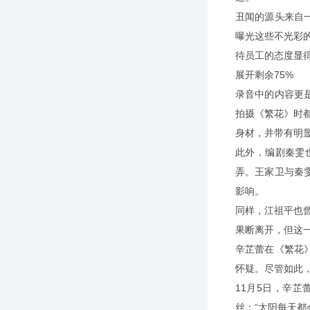
丑闻的源头来自
曝光这些不光彩
待员工的态度显
展开剩余75%
录音中的内容更
拍摄《繁花》时
身材，并带有明
此外，编剧秦雯
弄。王家卫与秦
影响。
同样，江祖平也
果断离开，但这
辛芷蕾在《繁花
怀疑。尽管如此
11月5日，辛
丝：“太阳每天