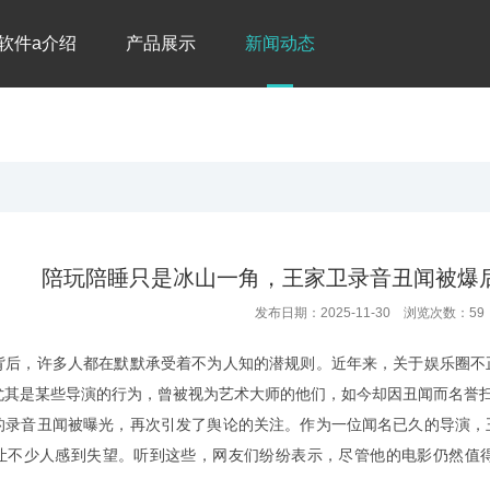
软件a介绍
产品展示
新闻动态
陪玩陪睡只是冰山一角，王家卫录音丑闻被爆
发布日期：2025-11-30 浏览次数：59
背后，许多人都在默默承受着不为人知的潜规则。近年来，关于娱乐圈不
尤其是某些导演的行为，曾被视为艺术大师的他们，如今却因丑闻而名誉
的录音丑闻被曝光，再次引发了舆论的关注。作为一位闻名已久的导演，
让不少人感到失望。听到这些，网友们纷纷表示，尽管他的电影仍然值