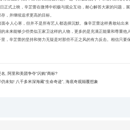
月7日正式上映，辛芷蕾在微博中积极与观众互动，耐心解答大家的问题，
保存，并继续追求更高的目标。
暗面令人心寒，但并不是所有艺人都选择沉默。像辛芷蕾这样勇敢站出来
圈的未来能够少些类似王家卫这样的人物，更多的是充满正能量和尊重他
子里，辛芷蕾的坚持和努力无疑是对那些不正之风的有力反击。相信只要
名, 阿里和美团争夺“闪购”商标?
洋仍未知! 八千多米深海藏“生命奇迹”, 海底奇观颠覆想象