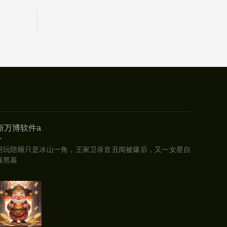
新万博软件a
陪玩陪睡只是冰山一角，王家卫录音丑闻被爆后，又一女星自
曝黑幕