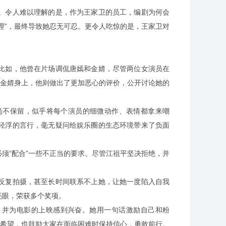
。令人难以理解的是，作为王家卫的员工，编剧为何会
理”，最终导致她忍无可忍。更令人吃惊的是，王家卫对
比如，他曾在片场调侃唐嫣和金婧，尽管两位女演员在
员金婧身上，他则做出了更加恶心的评价，公开讨论她的
毫不保留，似乎将每个演员的细微动作、表情都拿来嘲
轻浮的言行，毫无疑问给娱乐圈的生态环境带来了负面
须“配合”一些不正当的要求。尽管江祖平坚决拒绝，并
反复拍摄，甚至长时间联系不上她，让她一度陷入自我
亮眼，荣获多个奖项。
，并为电影的上映感到兴奋。她用一句话激励自己和粉
的希望，也鼓励大家在面临困难时保持信心，勇敢前行。